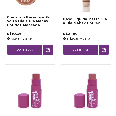
Contorno Facial em Pó
Base Líquida Matte Dia
Solto Dia a Dia Mahav
a Dia Mahav Cor 9.2
Cor Noz Moscada
R$10,36
R$21,90
R$9,84
via
Pix
R$20,81
via
Pix
COMPRAR
COMPRAR