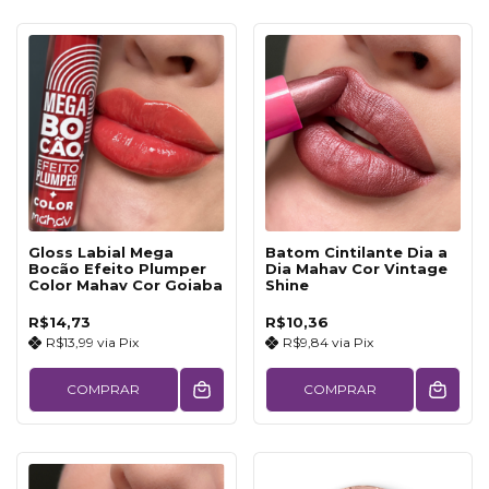
Gloss Labial Mega
Batom Cintilante Dia a
Bocão Efeito Plumper
Dia Mahav Cor Vintage
Color Mahav Cor Goiaba
Shine
R$14,73
R$10,36
R$13,99
via
Pix
R$9,84
via
Pix
COMPRAR
COMPRAR