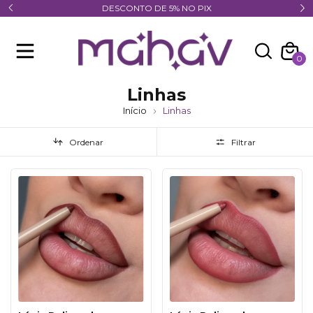
Frete Grátis acima de R$ 89,90 Todo o Brasil
0
Linhas
Início
Linhas
Ordenar
Filtrar