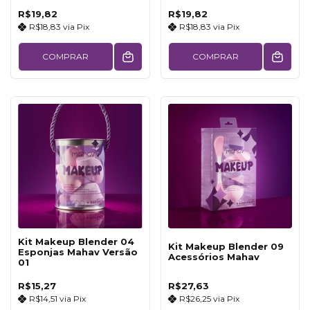
R$19,82
R$19,82
R$18,83
via
Pix
R$18,83
via
Pix
COMPRAR
COMPRAR
Kit Makeup Blender 04
Kit Makeup Blender 09
Esponjas Mahav Versão
Acessórios Mahav
01
R$15,27
R$27,63
R$14,51
via
Pix
R$26,25
via
Pix