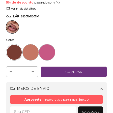
5% de desconto
pagando com Pix
Ver mais detalhes
Cor:
LÁPIS BOMBOM
Cores
MEIOS DE ENVIO
Alterar CEP
Aproveite!
Frete grátis a partir de
R$89,90
CALCULAR