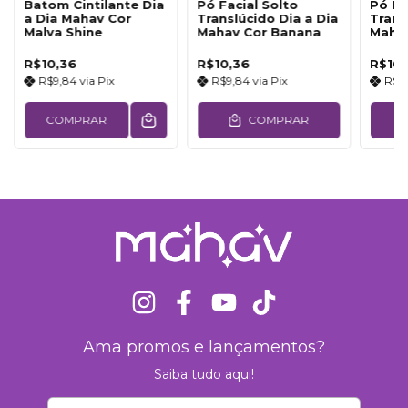
Batom Cintilante Dia
Pó Facial Solto
Pó Fa
a Dia Mahav Cor
Translúcido Dia a Dia
Trans
Malva Shine
Mahav Cor Banana
Maha
Light
R$10,36
R$10,36
R$10,
R$9,84
via
Pix
R$9,84
via
Pix
R$9
COMPRAR
COMPRAR
Ama promos e lançamentos?
Saiba tudo aqui!