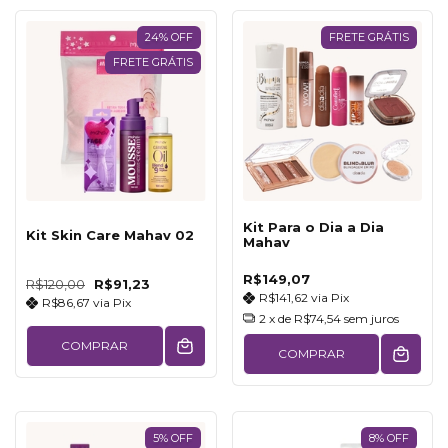
24
%
OFF
FRETE GRÁTIS
FRETE GRÁTIS
Kit Para o Dia a Dia
Kit Skin Care Mahav 02
Mahav
R$149,07
R$120,00
R$91,23
R$141,62
via
Pix
R$86,67
via
Pix
2
x de
R$74,54
sem juros
COMPRAR
COMPRAR
5
%
OFF
8
%
OFF