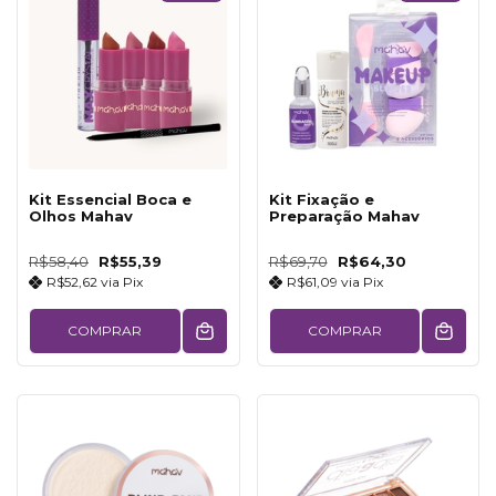
Kit Essencial Boca e
Kit Fixação e
Olhos Mahav
Preparação Mahav
R$58,40
R$55,39
R$69,70
R$64,30
R$52,62
via
Pix
R$61,09
via
Pix
COMPRAR
COMPRAR