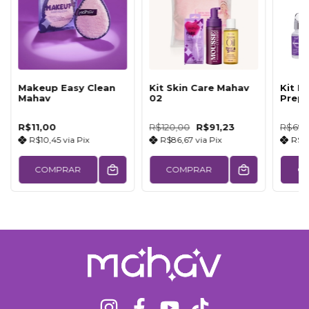
Makeup Easy Clean
Kit Skin Care Mahav
Kit F
Mahav
02
Prep
R$11,00
R$120,00
R$91,23
R$69,
R$10,45
via
Pix
R$86,67
via
Pix
R$6
COMPRAR
COMPRAR
C