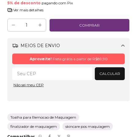
5% de desconto
pagando com Pix
Ver mais detalhes
MEIOS DE ENVIO
Alterar CEP
Aproveite!
Frete grátis a partir de
R$89,90
CALCULAR
Não sei meu CEP
Toalha para Remocao de Maquiagem
finalizador de maquiagem
skincare pos maquiagem
Compartilhar