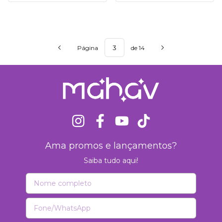
Página
de 14
Ama promos e lançamentos?
Saiba tudo aqui!