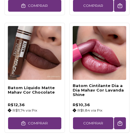
COMPRAR
COMPRAR
Batom Cintilante Dia a
Batom Líquido Matte
Dia Mahav Cor Lavanda
Mahav Cor Chocolate
Shine
R$12,36
R$10,36
R$11,74
via
Pix
R$9,84
via
Pix
COMPRAR
COMPRAR