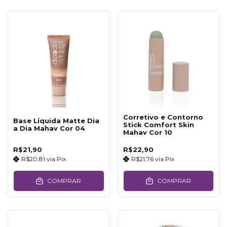
Corretivo e Contorno
Base Líquida Matte Dia
Stick Comfort Skin
a Dia Mahav Cor 04
Mahav Cor 10
R$21,90
R$22,90
R$20,81
via
Pix
R$21,76
via
Pix
COMPRAR
COMPRAR