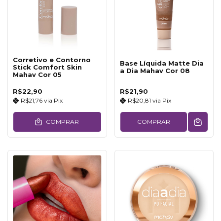
Corretivo e Contorno
Base Líquida Matte Dia
Stick Comfort Skin
a Dia Mahav Cor 08
Mahav Cor 05
R$22,90
R$21,90
R$21,76
via
Pix
R$20,81
via
Pix
COMPRAR
COMPRAR