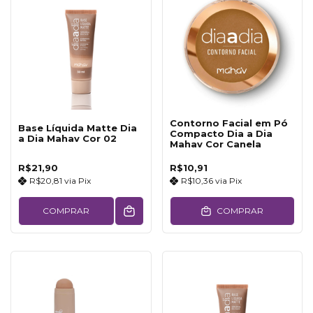
Contorno Facial em Pó
Base Líquida Matte Dia
Compacto Dia a Dia
a Dia Mahav Cor 02
Mahav Cor Canela
R$21,90
R$10,91
R$20,81
via
Pix
R$10,36
via
Pix
COMPRAR
COMPRAR