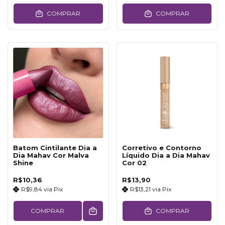
COMPRAR
COMPRAR
Batom Cintilante Dia a
Corretivo e Contorno
Dia Mahav Cor Malva
Líquido Dia a Dia Mahav
Shine
Cor 02
R$10,36
R$13,90
R$9,84
via
Pix
R$13,21
via
Pix
COMPRAR
COMPRAR