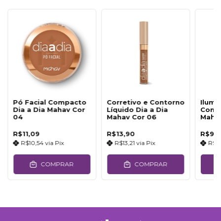
Pó Facial Compacto
Corretivo e Contorno
Ilumi
Dia a Dia Mahav Cor
Líquido Dia a Dia
Compa
04
Mahav Cor 06
Mahav
R$11,09
R$13,90
R$9,
R$10,54
via
Pix
R$13,21
via
Pix
R$9
COMPRAR
COMPRAR