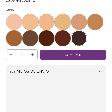
Ver mais detalhes
Cores
MEIOS DE ENVIO
Alterar CEP
Aproveite!
R$89,90
Adicione este produto e
tenha frete grátis!
CALCULAR