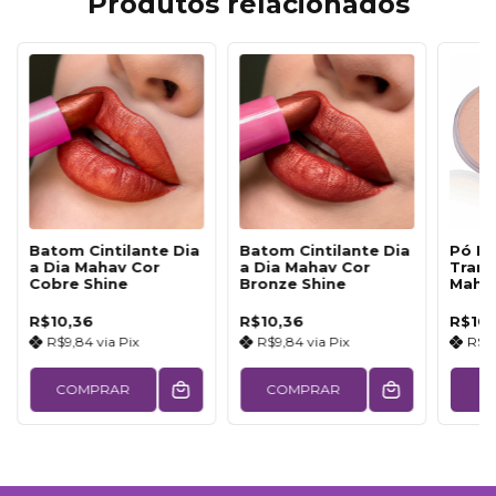
Produtos relacionados
Batom Cintilante Dia
Batom Cintilante Dia
Pó Fa
a Dia Mahav Cor
a Dia Mahav Cor
Trans
Cobre Shine
Bronze Shine
Maha
R$10,36
R$10,36
R$10,
R$9,84
via
Pix
R$9,84
via
Pix
R$9
COMPRAR
COMPRAR