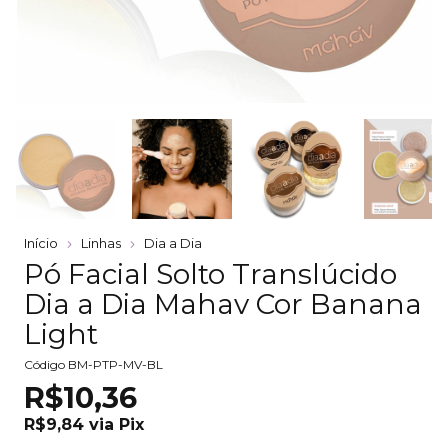
Início
Linhas
Dia a Dia
Pó Facial Solto Translúcido
Dia a Dia Mahav Cor Banana
Light
Código
BM-PTP-MV-BL
R$10,36
R$9,84
via
Pix