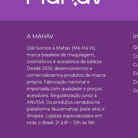
A MAHAV
I
Q
Olá! Somos a Mahav (Má-Há-Vi),
marca brasileira de maquiagem,
C
cosméticos e acessórios de beleza.
Cu
Desde 2016, desenvolvemos e
Da
comercializamos produtos de marca
própria. Fabricação nacional e
Di
importada com qualidade e preços
Ga
acessíveis. Regularização junto à
ANVISA. Os produtos vendidos na
plataforma Nuvemshop (este site) e
Shopee. Lojistas especializados em
todo o Brasil. 2ª à 6ª – 10h às 16h.