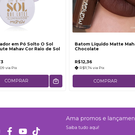
nador em Pó Solto O Sol
Batom Líquido Matte Mah
ute Mahav Cor Raio de Sol
Chocolate
73
R$12,36
,09
via
Pix
R$11,74
via
Pix
COMPRAR
COMPRAR
Ama promos e lançamen
Saiba tudo aqui!