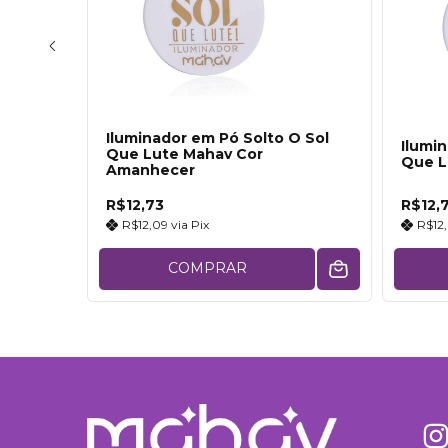
Iluminador em Pó Solto O Sol
hav Cor
Ilumi
Que Lute Mahav Cor
Que L
Amanhecer
R$12,73
R$12,
R$12,09
via
Pix
R$12
COMPRAR