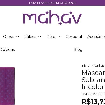
PARCELAMENTO EM 3X S/JUROS
Olhos
Lábios
Pele
Corporal
Acessório
Dúvidas
Blog
Início
Linhas
Máscara
Sobran
Incolo
Código
BM-MCI-
R$13,7