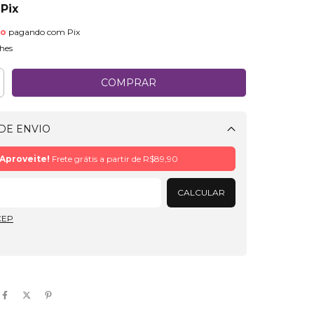
a
Pix
to
pagando com Pix
hes
DE ENVIO
Alterar CEP
Aproveite!
Frete grátis a partir de
R$89,90
CALCULAR
CEP