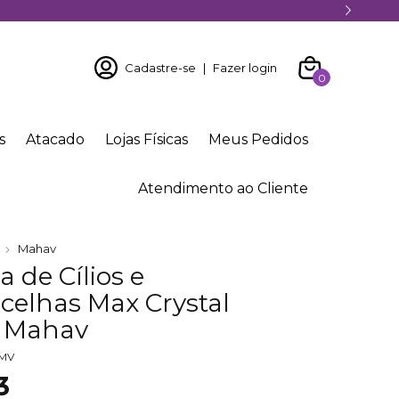
Cadastre-se
|
Fazer login
0
s
Atacado
Lojas Físicas
Meus Pedidos
Atendimento ao Cliente
Mahav
 de Cílios e
celhas Max Crystal
r Mahav
MV
3