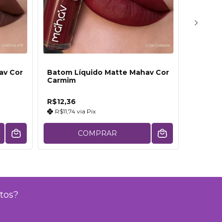
Ilumina
av Cor
Batom Líquido Matte Mahav Cor
Que Lu
Carmim
Praia
R$12,36
R$12,73
R$11,74
via
Pix
R$12,0
COMPRAR
tos?