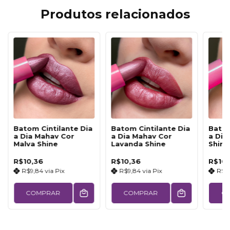
Produtos relacionados
Batom Cintilante Dia
Batom Cintilante Dia
Batom
a Dia Mahav Cor
a Dia Mahav Cor
a Dia
Malva Shine
Lavanda Shine
Shine
R$10,36
R$10,36
R$10,
R$9,84
via
Pix
R$9,84
via
Pix
R$9
COMPRAR
COMPRAR
C