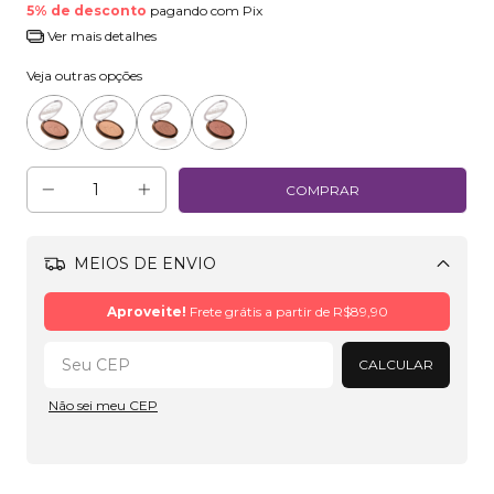
5% de desconto
pagando com Pix
Ver mais detalhes
Veja outras opções
MEIOS DE ENVIO
Alterar CEP
Aproveite!
Frete grátis a partir de
R$89,90
CALCULAR
Não sei meu CEP