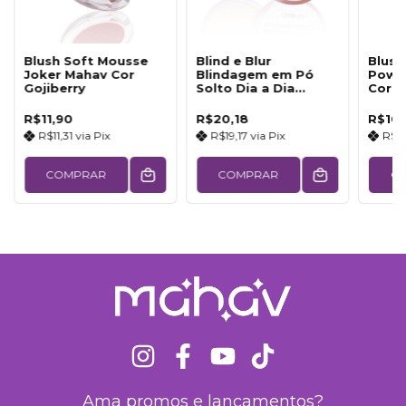
Blush Soft Mousse
Blind e Blur
Blush
Joker Mahav Cor
Blindagem em Pó
Powd
Gojiberry
Solto Dia a Dia
Cor 
Mahav Cor Banana
R$11,90
R$20,18
R$10,
R$11,31
via
Pix
R$19,17
via
Pix
R$1
COMPRAR
COMPRAR
C
Ama promos e lançamentos?