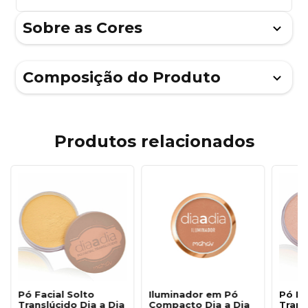
Sobre as Cores
Composição do Produto
Produtos relacionados
Pó Facial Solto
Iluminador em Pó
Pó Fa
Translúcido Dia a Dia
Compacto Dia a Dia
Trans