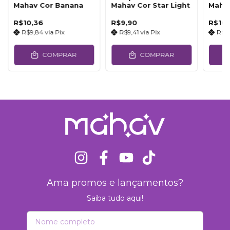
Mahav Cor Banana
Mahav Cor Star Light
Maha
R$10,36
R$9,90
R$10,
R$9,84
via
Pix
R$9,41
via
Pix
R$9
COMPRAR
COMPRAR
Ama promos e lançamentos?
Saiba tudo aqui!