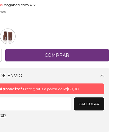
to
pagando com Pix
hes
DE ENVIO
Alterar CEP
Aproveite!
Frete grátis a partir de
R$89,90
CALCULAR
CEP