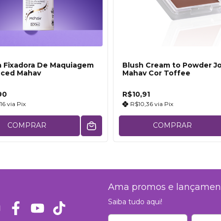
 Fixadora De Maquiagem
Blush Cream to Powder J
ced Mahav
Mahav Cor Toffee
90
R$10,91
,16
via
Pix
R$10,36
via
Pix
COMPRAR
COMPRAR
Ama promos e lançamen
Saiba tudo aqui!