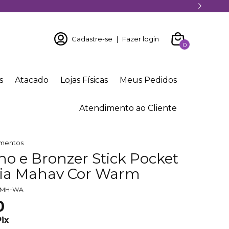
Cadastre-se
|
Fazer login
0
s
Atacado
Lojas Físicas
Meus Pedidos
Atendimento ao Cliente
mentos
no e Bronzer Stick Pocket
Dia Mahav Cor Warm
-MH-WA
0
Pix