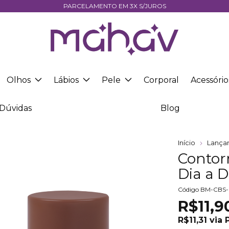
PARCELAMENTO EM 3X S/JUROS
Olhos
Lábios
Pele
Corporal
Acessório
Dúvidas
Blog
Início
Lança
Contor
Dia a 
Código
BM-CBS
R$11,9
R$11,31
via