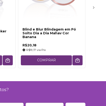
Blind e Blur Blindagem em Pó
oker
Blush 
Solto Dia a Dia Mahav Cor
Mahav 
Banana
R$20,18
R$10,91
R$19,17
via
Pix
R$10,3
COMPRAR
tos?