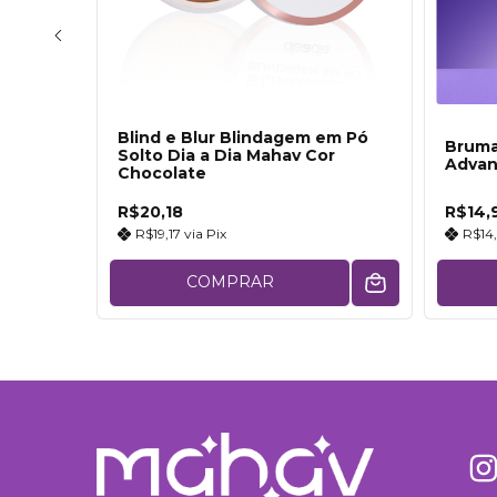
em Pó
Blind e Blur Blindagem em Pó
Bruma
r
Solto Dia a Dia Mahav Cor
Advan
Chocolate
R$20,18
R$14,
R$19,17
via
Pix
R$14
COMPRAR