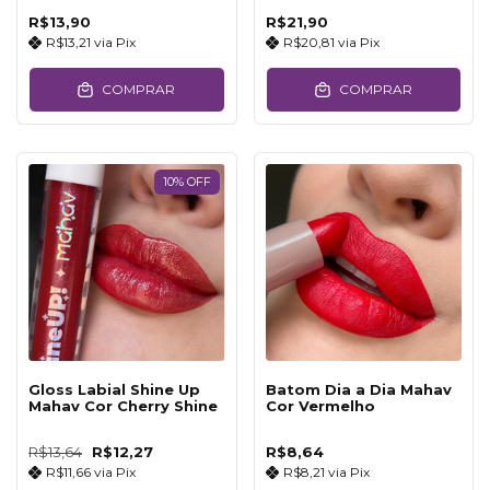
R$13,90
R$21,90
R$13,21
via
Pix
R$20,81
via
Pix
COMPRAR
COMPRAR
10
%
OFF
Gloss Labial Shine Up
Batom Dia a Dia Mahav
Mahav Cor Cherry Shine
Cor Vermelho
R$13,64
R$12,27
R$8,64
R$11,66
via
Pix
R$8,21
via
Pix