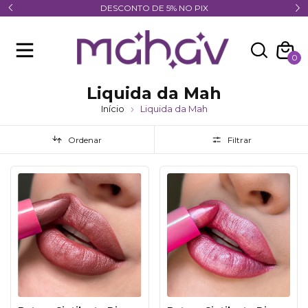
Frete Grátis acima de R$ 89,90 Todo o Brasil
0
Liquida da Mah
Início
Liquida da Mah
Ordenar
Filtrar