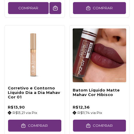
COMPRAR
COMPRAR
Corretivo e Contorno
Batom Líquido Matte
Líquido Dia a Dia Mahav
Mahav Cor Hibisco
Cor 01
R$13,90
R$12,36
R$13,21
via
Pix
R$11,74
via
Pix
COMPRAR
COMPRAR