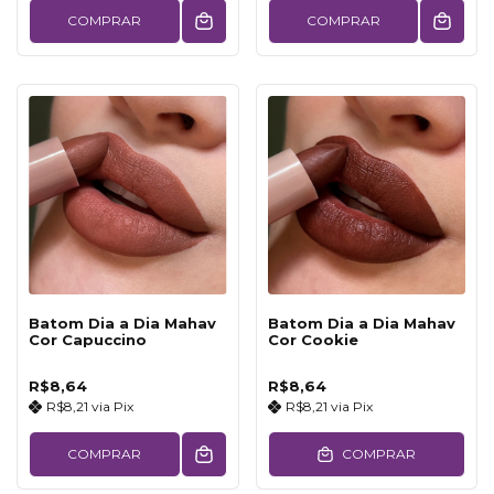
COMPRAR
COMPRAR
Batom Dia a Dia Mahav
Batom Dia a Dia Mahav
Cor Capuccino
Cor Cookie
R$8,64
R$8,64
R$8,21
via
Pix
R$8,21
via
Pix
COMPRAR
COMPRAR