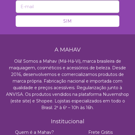
A MAHAV
Olá! Somos a Mahav (Má-Há-Vi), marca brasileira de
maquiagem, cosméticos e acessórios de beleza. Desde
2016, desenvolvemos e comercializamos produtos de
marca própria. Fabricação nacional e importada com
qualidade e preços acessíveis. Regularização junto à
ANVISA. Os produtos vendidos na plataforma Nuvemshop
(este site) e Shopee. Lojistas especializados em todo o
Brasil. 2ª à 6ª – 10h às 16h.
Institucional
Quem é a Mahav?
Frete Grátis