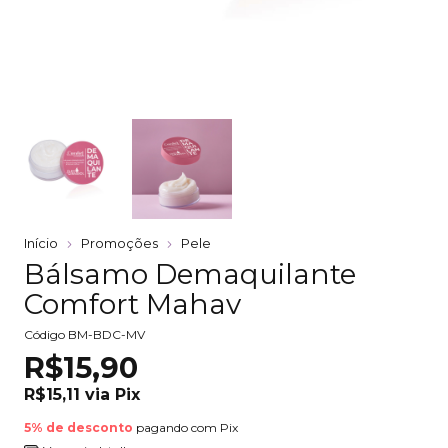
Início
Promoções
Pele
Bálsamo Demaquilante
Comfort Mahav
Código
BM-BDC-MV
R$15,90
R$15,11
via
Pix
5% de desconto
pagando com Pix