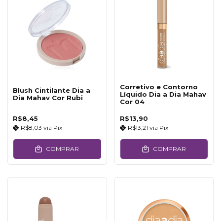
Corretivo e Contorno
Blush Cintilante Dia a
Líquido Dia a Dia Mahav
Dia Mahav Cor Rubi
Cor 04
R$8,45
R$13,90
R$8,03
via
Pix
R$13,21
via
Pix
COMPRAR
COMPRAR