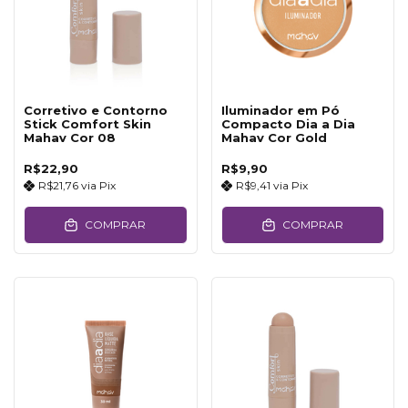
Corretivo e Contorno
Iluminador em Pó
Stick Comfort Skin
Compacto Dia a Dia
Mahav Cor 08
Mahav Cor Gold
R$22,90
R$9,90
R$21,76
via
Pix
R$9,41
via
Pix
COMPRAR
COMPRAR