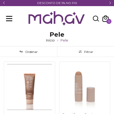
O PIX
Frete Grátis acima de R$ 89,90 Todo o Brasil
0
Pele
Início
Pele
Ordenar
Filtrar