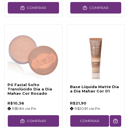
COMPRAR
COMPRAR
Pó Facial Solto
Base Líquida Matte Dia
Translúcido Dia a Dia
a Dia Mahav Cor 01
Mahav Cor Rosado
R$10,36
R$21,90
R$9,84
via
Pix
R$20,81
via
Pix
COMPRAR
COMPRAR