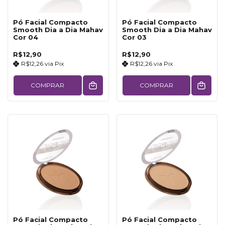
Pó Facial Compacto
Pó Facial Compacto
Smooth Dia a Dia Mahav
Smooth Dia a Dia Mahav
Cor 04
Cor 03
R$12,90
R$12,90
R$12,26
via
Pix
R$12,26
via
Pix
COMPRAR
COMPRAR
Pó Facial Compacto
Pó Facial Compacto