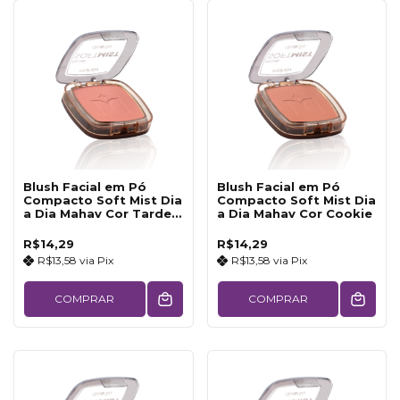
Blush Facial em Pó
Blush Facial em Pó
Compacto Soft Mist Dia
Compacto Soft Mist Dia
a Dia Mahav Cor Tarde
a Dia Mahav Cor Cookie
De Outono
R$14,29
R$14,29
R$13,58
via
Pix
R$13,58
via
Pix
COMPRAR
COMPRAR