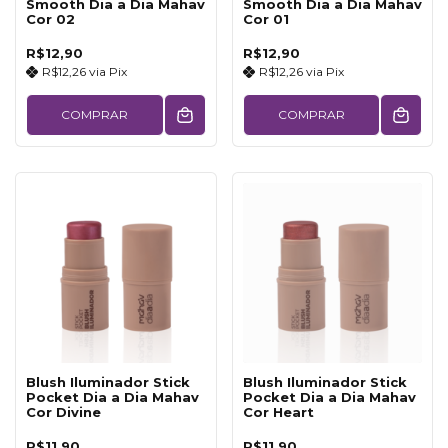
Smooth Dia a Dia Mahav
Smooth Dia a Dia Mahav
Cor 02
Cor 01
R$12,90
R$12,90
R$12,26
via
Pix
R$12,26
via
Pix
COMPRAR
COMPRAR
Blush Iluminador Stick
Blush Iluminador Stick
Pocket Dia a Dia Mahav
Pocket Dia a Dia Mahav
Cor Divine
Cor Heart
R$11,90
R$11,90