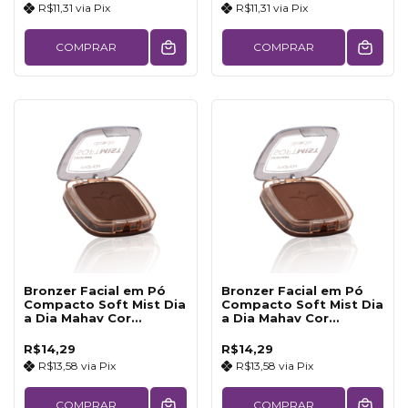
R$11,31
via
Pix
R$11,31
via
Pix
COMPRAR
COMPRAR
Bronzer Facial em Pó
Bronzer Facial em Pó
Compacto Soft Mist Dia
Compacto Soft Mist Dia
a Dia Mahav Cor
a Dia Mahav Cor
Hazelnut
Chestnut
R$14,29
R$14,29
R$13,58
via
Pix
R$13,58
via
Pix
COMPRAR
COMPRAR