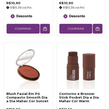
R$10,90
R$10,90
R$10,36
via
Pix
R$10,36
via
Pix
Desconto
Desconto
COMPRAR
COMPRAR
Blush Facial Em Pó
Contorno e Bronzer
Compacto Smooth Dia
Stick Pocket Dia a Dia
a Dia Mahav Cor Sunset
Mahav Cor Warm