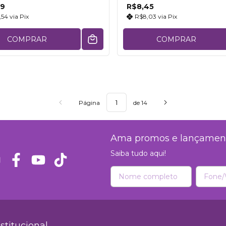
09
R$8,45
,54
via
Pix
R$8,03
via
Pix
COMPRAR
COMPRAR
Página
de 14
Ama promos e lançamen
Saiba tudo aqui!
nstitucional