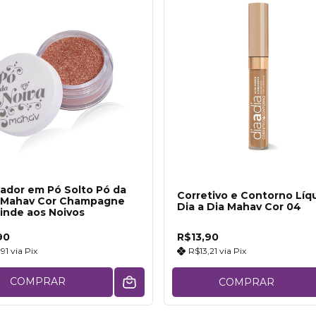
nador em Pó Solto Pó da
Corretivo e Contorno Líq
 Mahav Cor Champagne
Dia a Dia Mahav Cor 04
inde aos Noivos
90
R$13,90
,91
via
Pix
R$13,21
via
Pix
COMPRAR
COMPRAR