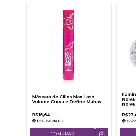
Ilumi
Máscara de Cílios Max Lash
Noiva
Volume Curva e Define Mahav
Noiva
R$15,64
R$23,
R$14,86
via
Pix
R$22
COMPRAR