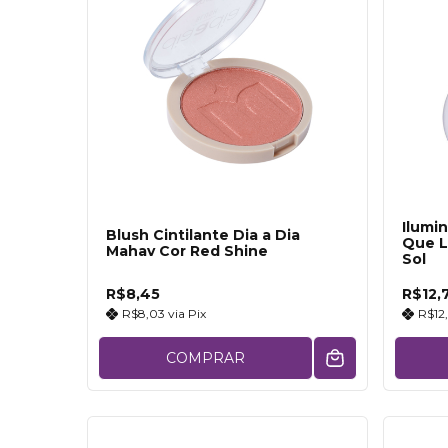
Ilumi
Blush Cintilante Dia a Dia
Que L
Mahav Cor Red Shine
Sol
R$8,45
R$12,
R$8,03
via
Pix
R$12
COMPRAR