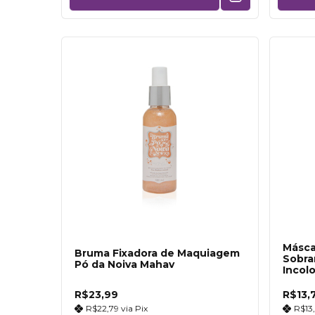
Másca
Bruma Fixadora de Maquiagem
Sobra
Pó da Noiva Mahav
Incol
R$23,99
R$13,
R$22,79
via
Pix
R$13