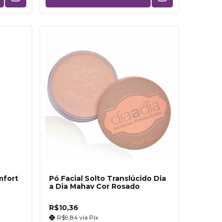
mfort
Pó Facial Solto Translúcido Dia
a Dia Mahav Cor Rosado
R$10,36
R$9,84
via
Pix