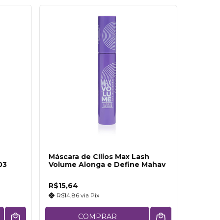
Máscara de Cílios Max Lash
03
Volume Alonga e Define Mahav
R$15,64
R$14,86
via
Pix
COMPRAR