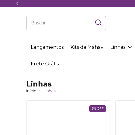
Lançamentos
Kits da Mahav
Linhas
Frete Grátis
Linhas
Início
Linhas
5
%
OFF