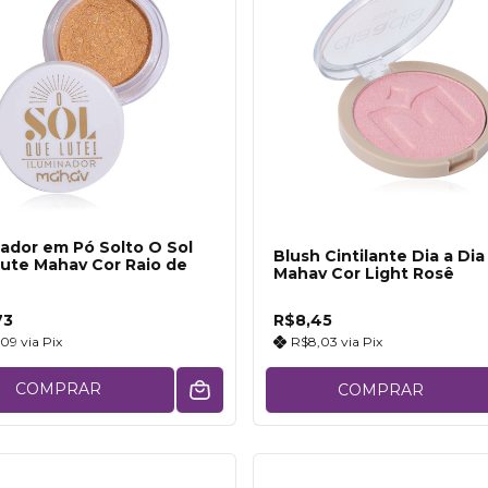
nador em Pó Solto O Sol
Blush Cintilante Dia a Dia
ute Mahav Cor Raio de
Mahav Cor Light Rosê
73
R$8,45
,09
via
Pix
R$8,03
via
Pix
COMPRAR
COMPRAR