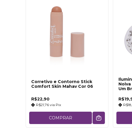
Ilumi
Corretivo e Contorno Stick
Noiva
Comfort Skin Mahav Cor 06
Um Br
R$22,90
R$19,
R$21,76
via
Pix
R$18
COMPRAR