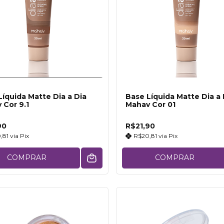
Líquida Matte Dia a Dia
Base Líquida Matte Dia a 
 Cor 9.1
Mahav Cor 01
90
R$21,90
,81
via
Pix
R$20,81
via
Pix
COMPRAR
COMPRAR