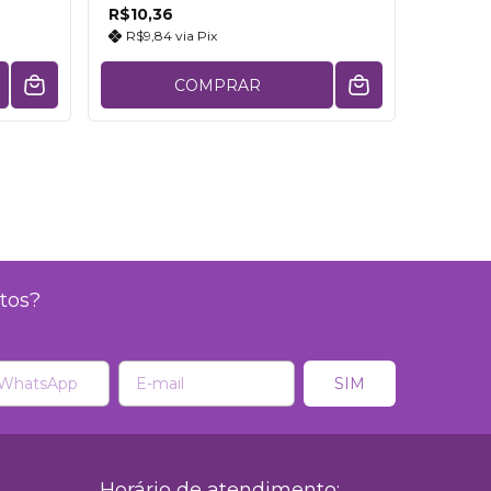
R$10,36
R$9,84
via
Pix
COMPRAR
tos?
Horário de atendimento: