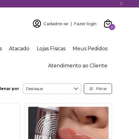
Cadastre-se
|
Fazer login
0
s
Atacado
Lojas Físicas
Meus Pedidos
Atendimento ao Cliente
Filtrar
denar por