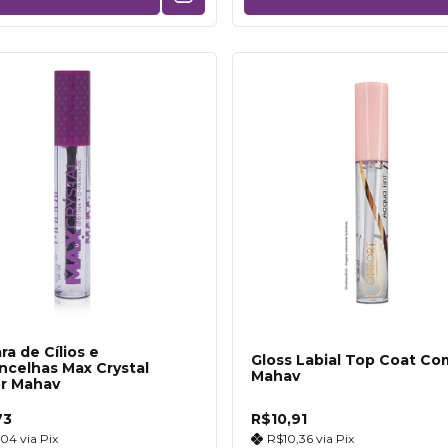
ra de Cílios e
Gloss Labial Top Coat Co
ncelhas Max Crystal
Mahav
or Mahav
73
R$10,91
,04
via
Pix
R$10,36
via
Pix