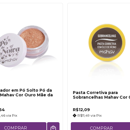
nador em Pó Solto Pó da
Pasta Corretiva para
 Mahav Cor Ouro Mãe da
Sobrancelhas Mahav Cor 
64
R$12,09
,46
via
Pix
R$11,49
via
Pix
COMPRAR
COMPRAR