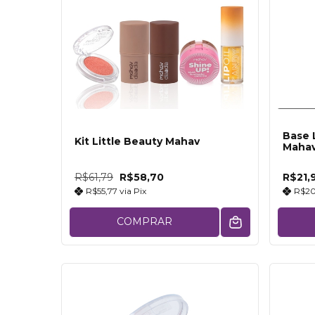
Base 
Kit Little Beauty Mahav
Mahav
R$61,79
R$58,70
R$21,
R$55,77
via
Pix
R$20
COMPRAR