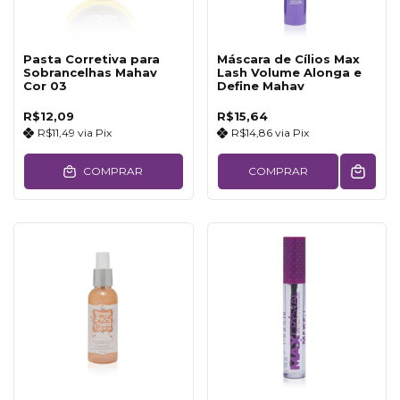
Pasta Corretiva para
Máscara de Cílios Max
Sobrancelhas Mahav
Lash Volume Alonga e
Cor 03
Define Mahav
R$12,09
R$15,64
R$11,49
via
Pix
R$14,86
via
Pix
COMPRAR
COMPRAR