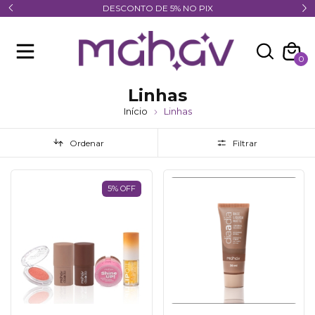
Frete Grátis acima de R$ 89,90 Todo o Brasil
0
Linhas
Início
Linhas
Ordenar
Filtrar
5
%
OFF