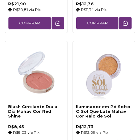
R$21,90
R$12,36
R$20,81
via
Pix
R$11,74
via
Pix
COMPRAR
COMPRAR
Blush Cintilante Dia a
Iluminador em Pó Solto
Dia Mahav Cor Red
O Sol Que Lute Mahav
Shine
Cor Raio de Sol
R$8,45
R$12,73
R$8,03
via
Pix
R$12,09
via
Pix