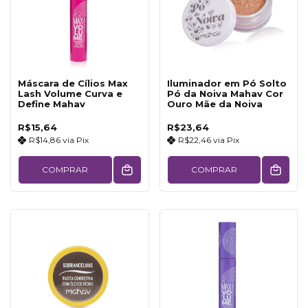
Máscara de Cílios Max
Iluminador em Pó Solto
Lash Volume Curva e
Pó da Noiva Mahav Cor
Define Mahav
Ouro Mãe da Noiva
R$15,64
R$23,64
R$14,86
via
Pix
R$22,46
via
Pix
COMPRAR
COMPRAR