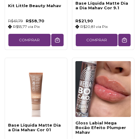
Base Líquida Matte Dia
Kit Little Beauty Mahav
a Dia Mahav Cor 9.1
R$61,79
R$58,70
R$21,90
R$55,77
via
Pix
R$20,81
via
Pix
COMPRAR
COMPRAR
Gloss Labial Mega
Base Líquida Matte Dia
Bocão Efeito Plumper
a Dia Mahav Cor 01
Mahav