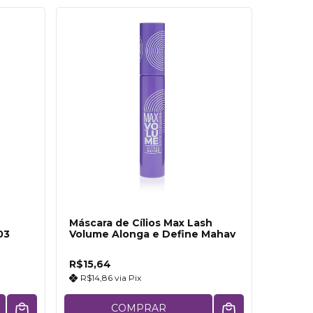
Máscara de Cílios Max Lash
03
Volume Alonga e Define Mahav
R$15,64
R$14,86
via
Pix
COMPRAR