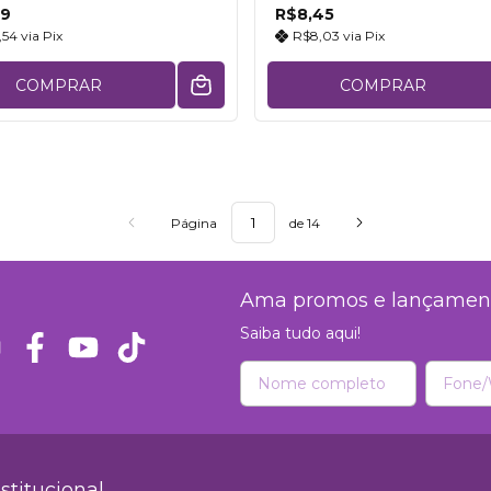
09
R$8,45
,54
via
Pix
R$8,03
via
Pix
COMPRAR
COMPRAR
Página
de 14
Ama promos e lançamen
Saiba tudo aqui!
nstitucional