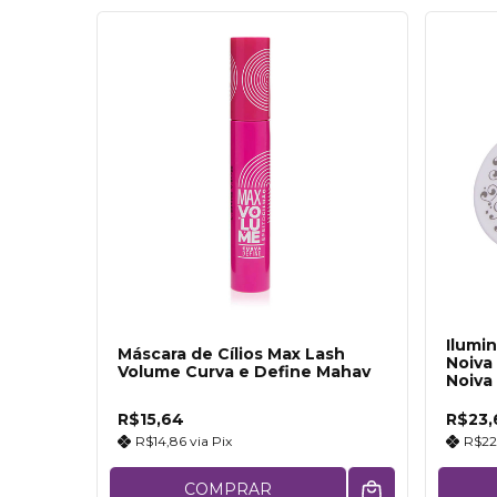
Ilumi
Máscara de Cílios Max Lash
Noiva
Volume Curva e Define Mahav
Noiva
R$15,64
R$23,
R$14,86
via
Pix
R$22
COMPRAR