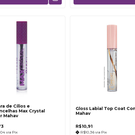
ra de Cílios e
Gloss Labial Top Coat Co
ncelhas Max Crystal
Mahav
or Mahav
73
R$10,91
,04
via
Pix
R$10,36
via
Pix