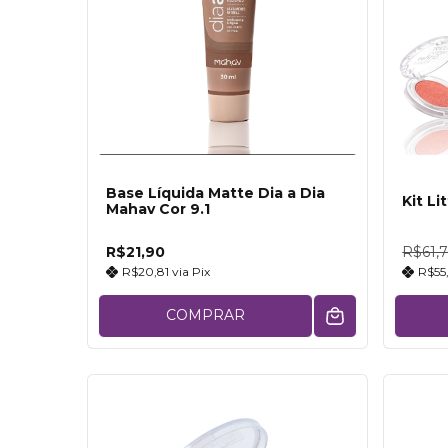
Base Líquida Matte Dia a Dia
Kit L
Mahav Cor 9.1
R$21,90
R$61,
R$20,81
via
Pix
R$55
COMPRAR