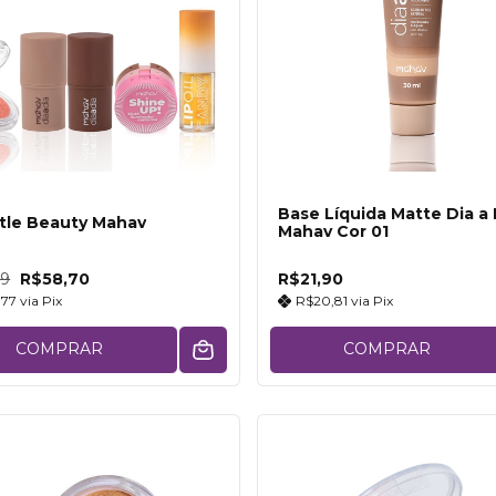
Base Líquida Matte Dia a 
ittle Beauty Mahav
Mahav Cor 01
79
R$58,70
R$21,90
,77
via
Pix
R$20,81
via
Pix
COMPRAR
COMPRAR