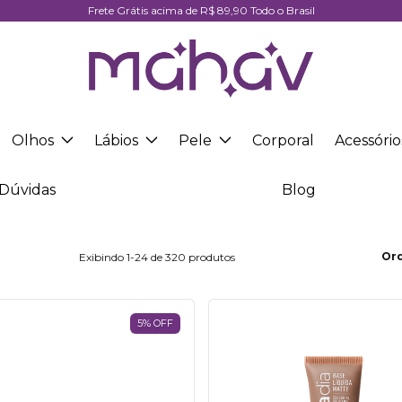
Frete Grátis acima de R$ 89,90 Todo o Brasil
Olhos
Lábios
Pele
Corporal
Acessório
Dúvidas
Blog
Or
Exibindo 1-24 de 320 produtos
5
%
OFF