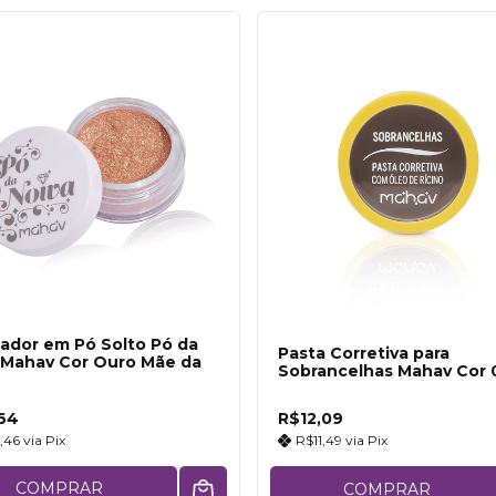
nador em Pó Solto Pó da
Pasta Corretiva para
 Mahav Cor Ouro Mãe da
Sobrancelhas Mahav Cor 
64
R$12,09
,46
via
Pix
R$11,49
via
Pix
COMPRAR
COMPRAR