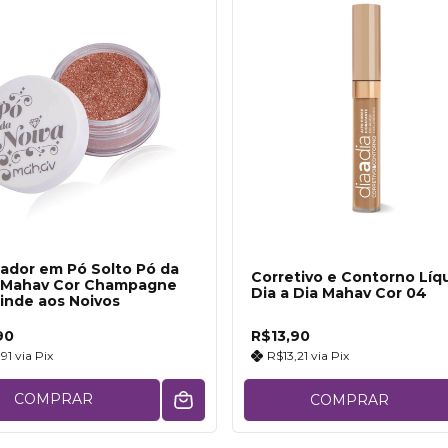
nador em Pó Solto Pó da
Corretivo e Contorno Líq
 Mahav Cor Champagne
Dia a Dia Mahav Cor 04
inde aos Noivos
90
R$13,90
,91
via
Pix
R$13,21
via
Pix
COMPRAR
COMPRAR