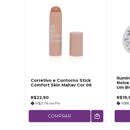
Ilumi
Corretivo e Contorno Stick
Noiva
Comfort Skin Mahav Cor 06
Um Br
R$22,90
R$19,
R$21,76
via
Pix
R$18
COMPRAR