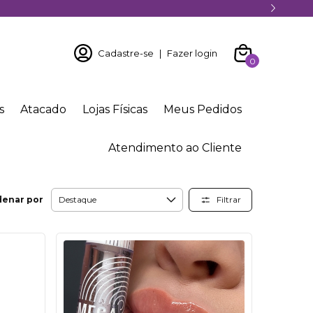
Cadastre-se
|
Fazer login
0
s
Atacado
Lojas Físicas
Meus Pedidos
Atendimento ao Cliente
Filtrar
denar por