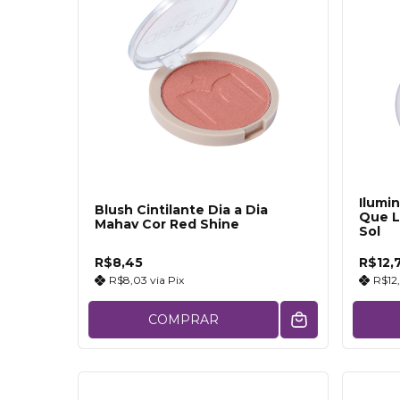
Ilumi
Blush Cintilante Dia a Dia
Que L
Mahav Cor Red Shine
Sol
R$8,45
R$12,
R$8,03
via
Pix
R$12
COMPRAR