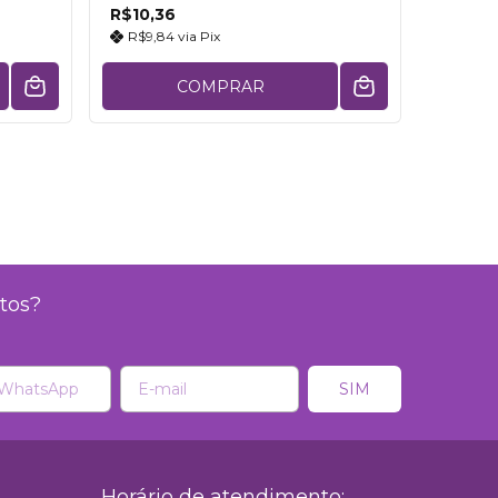
R$10,36
R$9,84
via
Pix
COMPRAR
tos?
Horário de atendimento: