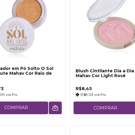
nador em Pó Solto O Sol
Blush Cintilante Dia a Dia
ute Mahav Cor Raio de
Mahav Cor Light Rosê
73
R$8,45
,09
via
Pix
R$8,03
via
Pix
COMPRAR
COMPRAR