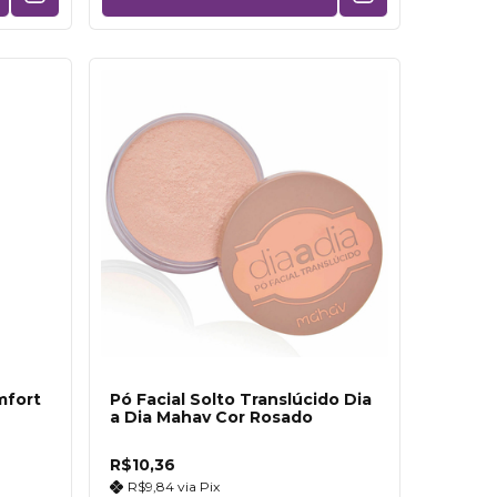
mfort
Pó Facial Solto Translúcido Dia
a Dia Mahav Cor Rosado
R$10,36
R$9,84
via
Pix