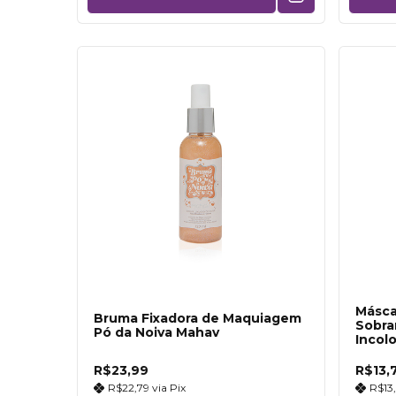
Másca
Bruma Fixadora de Maquiagem
Sobra
Pó da Noiva Mahav
Incol
R$23,99
R$13,
R$22,79
via
Pix
R$13